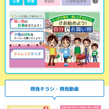
？
小学
中学
家庭科
小学校高学年
啓発チラシ・啓発動画